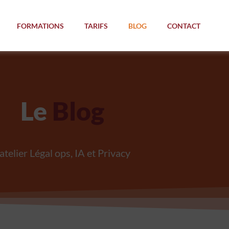
FORMATIONS
TARIFS
BLOG
CONTACT
Le
Blog
’atelier Légal ops, IA et Privacy