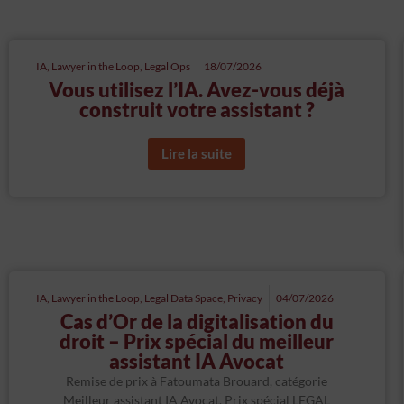
IA
,
Lawyer in the Loop
,
Legal Ops
18/07/2026
Vous utilisez l’IA. Avez-vous déjà
construit votre assistant ?
Lire la suite
IA
,
Lawyer in the Loop
,
Legal Data Space
,
Privacy
04/07/2026
Cas d’Or de la digitalisation du
droit – Prix spécial du meilleur
assistant IA Avocat
Remise de prix à Fatoumata Brouard, catégorie
Meilleur assistant IA Avocat, Prix spécial LEGAL