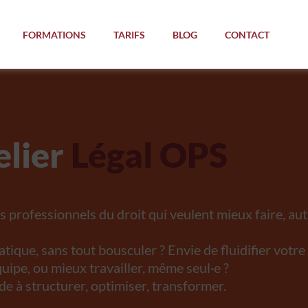
FORMATIONS
TARIFS
BLOG
CONTACT
elier
Légal OPS
s professionnels du droit qui veulent mieux faire, au
atique, sans tout bousculer ? Envie de fluidifier votr
équipe, ou mieux travailler, même seul·e ?
de à structurer, optimiser, transformer.