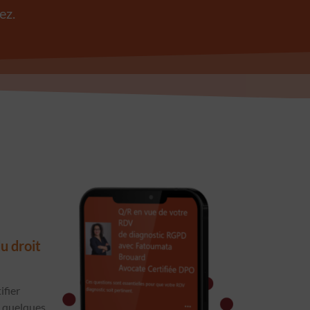
ez.
u droit
ifier
à quelques