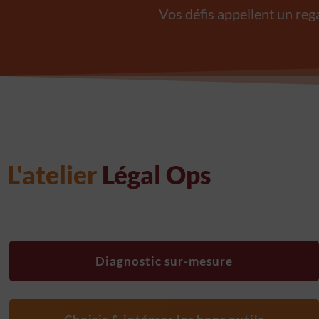
Vos défis appellent un reg
L'atelier
Légal Ops
Diagnostic sur-mesure