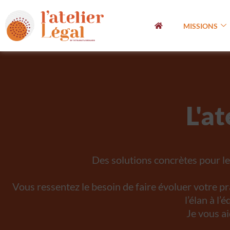
MISSIONS
L'at
Des solutions concrètes pour le
Vous ressentez le besoin de faire évoluer votre pr
l’élan à l’
Je vous ai