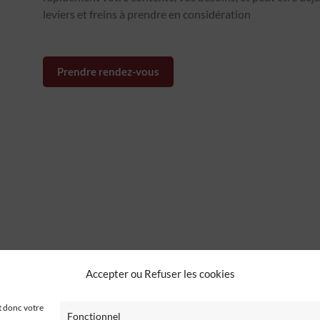
leviers et freins à prendre en considération
Prendre rendez-vous
Accepter ou Refuser les cookies
t donc votre
Fonctionnel