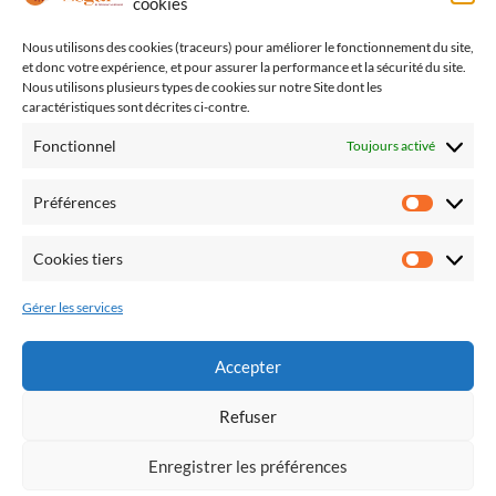
cookies
Voir plus
Nous utilisons des cookies (traceurs) pour améliorer le fonctionnement du site,
et donc votre expérience, et pour assurer la performance et la sécurité du site.
Nous utilisons plusieurs types de cookies sur notre Site dont les
caractéristiques sont décrites ci-contre.
Fonctionnel
Toujours activé
Préférences
Cookies tiers
Gérer les services
Accepter
Refuser
Enregistrer les préférences
L’atelier Légal 2026 Made with Love by
ATWIO