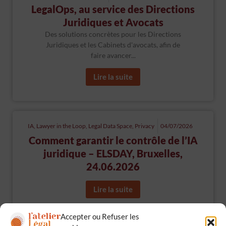
LegalOps, au service des Directions
Juridiques et Avocats
Des solutions concrètes pour les Directions
Juridiques et les Cabinets d'avocats, afin de
faire avancer...
Lire la suite
IA
,
Lawyer in the Loop
,
Legal Data Space
,
Privacy
04/07/2026
Comment garantir le contrôle de l’IA
juridique – ELSDAY, Bruxelles,
24.06.2026
Lire la suite
Accepter ou Refuser les