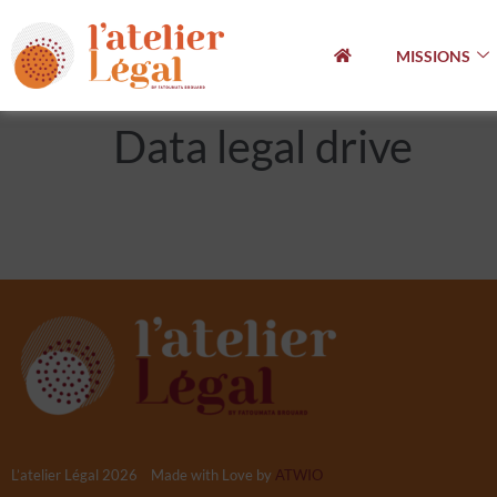
MISSIONS
Data legal drive
L’atelier Légal 2026 Made with Love by
ATWIO