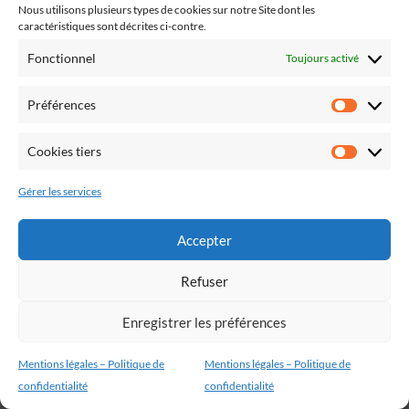
premier atelier. À bientôt!
Nous utilisons plusieurs types de cookies sur notre Site dont les
caractéristiques sont décrites ci-contre.
Fonctionnel
Toujours activé
Préférences
Cookies tiers
Gérer les services
Accepter
L’atelier Légal 2026 Made with Love by
ATWIO
Refuser
Mentions légales & Politique de confidentialité
CGS
Enregistrer les préférences
Mentions légales – Politique de
Mentions légales – Politique de
confidentialité
confidentialité